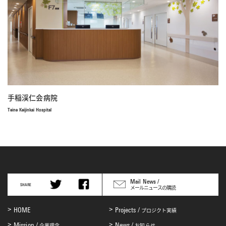
手稲渓仁会病院
Teine Keijinkai Hospital
Mail News /
SHARE
メールニュースの購読
HOME
Projects /
プロジクト実績
Mission /
News /
企業理念
お知らせ