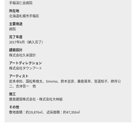
手稲渓仁会病院
所在地
北海道札幌市手稲区
主要用途
病院
完了年度
2017年6月（納入完了）
建築設計
株式会社久米設計
アートディレクション
株式会社タウンアート
アーティスト
岩本卓郎、国松希根太、Siroriss、鈴木亘彦、藤倉英幸、宮道知子、師井公
二、吉津信一 他
施工
鹿島建設株式会社・株式会社大林組
その他
敷地面積：約19,876㎡、 述床面積：約47,350㎡