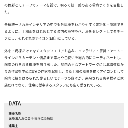
の色彩とモチーフでテーマを設け、明るく統一感のある環境づくりを目指し
た。
全棟統一されたインテリアの中でも各病棟をわかりやすく差別化・認識でき
るように、手稲山をはじめとする道内の植物や花、鳥をセレクトしてモチー
フとし、それぞれのアイコン(目印)としている。
外来・病棟だけでなくスタッフエリアも含み、インテリア・家具・アート・
サインからカーテン・備品まで素材や色使いを総合的にコーディネートし、
配慮の行き渡る環境を創り出した。院内の主なアートワークには北海道ゆか
りの作家を中心に8名の作家を起用し、また手稲の風景を描くアイコンとして
院内に散りばめられた愛らしいモチーフの数々が、来院される患者様やご家
族だけでなく、仕事に従事するスタッフにも広く愛されている。
DATA
施設名称
医療法人渓仁会 手稲渓仁会病院
建築主