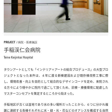
PROJECT
/
病院・医療施設
手稲渓仁会病院
Teine Keijinkai Hospital
タウンアートとしても「インテリア＋アートの総合プロデュース」の大型プロ
ジェクトとなった本件は、４年に渡る新棟建設および既存棟改修工事に際
し、環境改善・向上を目的として総合的なデザインコードを定め、来院され
る方々により穏やかに院内で過ごして頂くため、診療・療養環境に配慮した
マスターコンセプトを策定するところから始まった。
手稲地区が古くは湿地であり水の多い場所だったことから、６つに分かれ複
雑に連続する各棟それぞれに水・緑・光・花などのオアシスを構成する自然