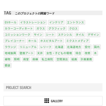
TAG
このプロジェクトの関連ワード
EVホール
イラストレーション
インテリア
エントランス
カラーコーディネート
ガラス
グラフィック
クロス
コミッションワーク
サイン
シート
ステンシル
タイル
デザイン
プレイコーナー
ホール
ホスピタルアート
ミクストメディア
ラウンジ
リニューアル
レリーフ
北海道
北海道地方
受付
国内
地域振興
壁面アート
天井
女性・子どもの環境
待合
改修
木
植物
照明
病室
病棟
私立病院
空間演出
絵画
計画業務
額装
GALLERY