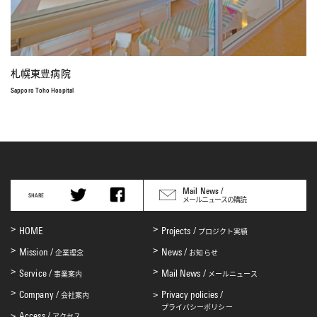
札幌東豊病院
Sapporo Toho Hospital
Mail News /
SHARE
メールニュースの購読
HOME
Projects /
プロジクト実績
Mission /
News /
企業理念
お知らせ
Service /
Mail News /
事業案内
メールニュース
Company /
Privacy policies /
会社案内
プライバシーポリシー
Access /
アクセス