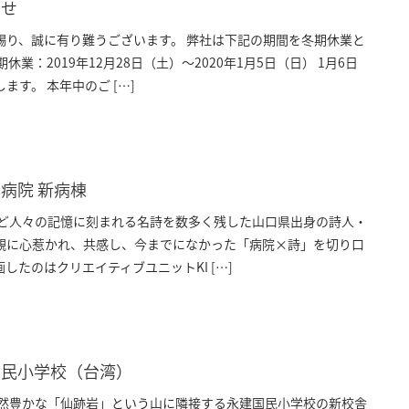
らせ
賜り、誠に有り難うございます。 弊社は下記の期間を冬期休業と
休業：2019年12月28日（土）～2020年1月5日（日） 1月6日
す。 本年中のご […]
病院 新病棟
など人々の記憶に刻まれる名詩を数多く残した山口県出身の詩人・
観に心惹かれ、共感し、今までになかった「病院×詩」を切り口
したのはクリエイティブユニットKI […]
国民小学校（台湾）
自然豊かな「仙跡岩」という山に隣接する永建国民小学校の新校舎