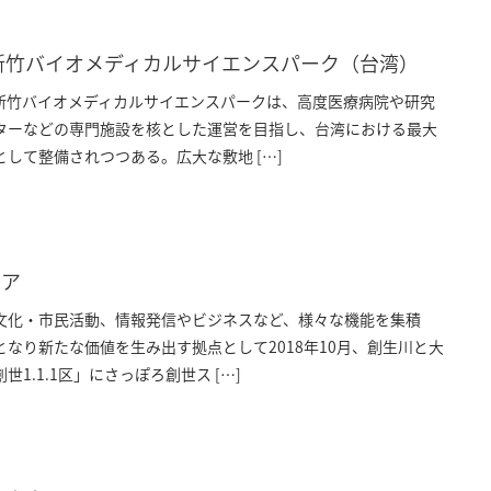
新竹バイオメディカルサイエンスパーク（台湾）
の新竹バイオメディカルサイエンスパークは、高度医療病院や研究
ターなどの専門施設を核とした運営を目指し、台湾における最大
して整備されつつある。広大な敷地 […]
エア
文化・市民活動、情報発信やビジネスなど、様々な機能を集積
なり新たな価値を生み出す拠点として2018年10月、創生川と大
1.1.1区」にさっぽろ創世ス […]