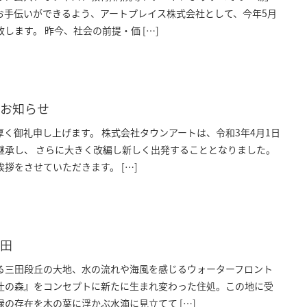
お手伝いができるよう、アートプレイス株式会社として、今年5月
します。 昨今、社会の前提・価 […]
のお知らせ
く御礼申し上げます。 株式会社タウンアートは、令和3年4月1日
継承し、 さらに大きく改編し新しく出発することとなりました。
拶をさせていただきます。 […]
三田
る三田段丘の大地、水の流れや海風を感じるウォーターフロント
辻の森』をコンセプトに新たに生まれ変わった住処。この地に受
の存在を木の葉に浮かぶ水滴に見立てて […]