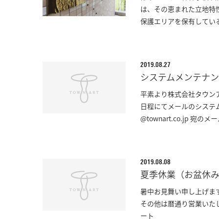
は、その恵まれた立地特
保護エリアを保有している
2019.08.27
システムメンテナ
平素より株式会社タウン
日程にてメールのシステ
@townart.co.jp 宛
2019.08.08
夏季休業（お盆休
暑中お見舞い申し上げます
その他は暦通り営業いたし
ート