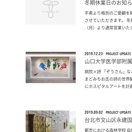
冬期休業日のお知
平素より格別のご愛顧を
させていただきます。 冬期
（月）より通常営業いたしま
2019.12.23
PROJECT UPDATE
山口大学医学部附属
病院×詩 「ぞうさん」
まどみちお氏の詩の世界
にホスピタルアートを計画
2019.09.02
PROJECT UPDATE
台北市文山区永建
都市における森林学校 