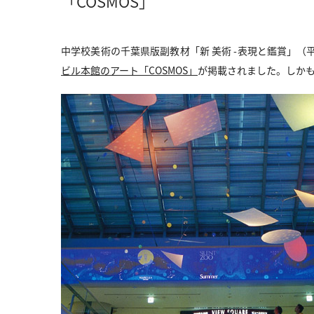
「COSMOS」
中学校美術の千葉県版副教材「新 美術 -表現と鑑賞」（
ビル本館のアート「COSMOS」
が掲載されました。しか