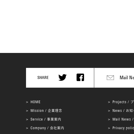
Mail N
SHARE
プ
HOME
Projects /
企業理念
お知
Mission /
News /
事業案内
Service /
Mail News 
会社案内
Company /
Privacy poli