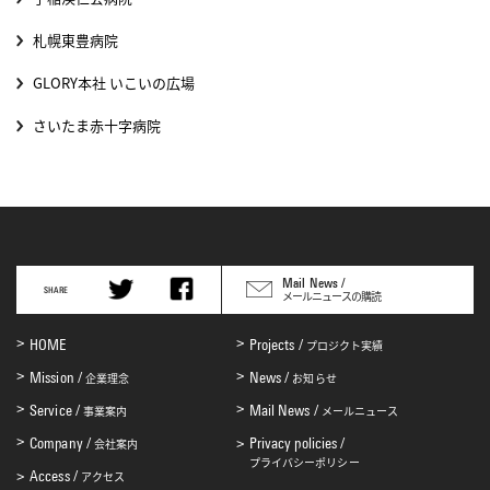
札幌東豊病院
GLORY本社 いこいの広場
さいたま赤十字病院
Mail News /
SHARE
メールニュースの購読
HOME
Projects /
プロジクト実績
Mission /
News /
企業理念
お知らせ
Service /
Mail News /
事業案内
メールニュース
Company /
Privacy policies /
会社案内
プライバシーポリシー
Access /
アクセス