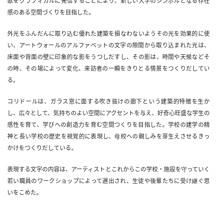
歌をグラフィカルに発信することにより、新しい大学のシンボルとなる存在
感のある空間づくりを目指した。
外光をふんだんに取り込む優れた建築を損なわないようその光を効果的に使
い、アートウォールのアルファベットの文字の隙間から取り込まれた光は、
床面や背面の壁に印象的な影をうつしだすし、その影は、時間や天候などそ
の時、その場によって変化、来訪者の一瞬をきりとる情景をつくりだしてい
る。
コリドールは、ガラス窓に面する吹き抜けの廊下という建築的特徴を生か
し、広々として、気持ちのよい空間にアクセントを与え、好奇心旺盛な学生の
感性を育て、学びへの創造力を育む空間つくりを目指した。学校の建学の精
神と長い学校の歴史を視覚的に表現し、母校への親しみを芽生えさせるきっ
かけをつくりだしている。
表現する文字の内容は、アーティストとこれからこの学校・施設を守っていく
若い職員のワークショップによって選出され、生徒や後輩たちに受け継ぐ思
いをこめた。